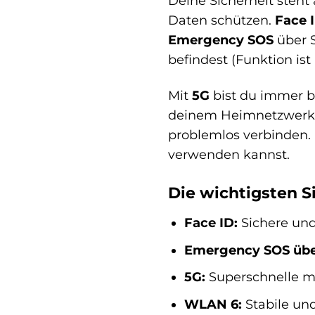
Deine Sicherheit steht 
Daten schützen.
Face 
Emergency SOS
über S
befindest (Funktion ist 
Mit
5G
bist du immer bl
deinem Heimnetzwerk
problemlos verbinden.
verwenden kannst.
Die wichtigsten S
Face ID:
Sichere un
Emergency SOS über 
5G:
Superschnelle m
WLAN 6:
Stabile un