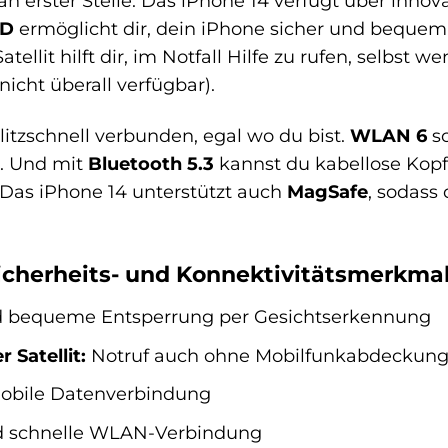
an erster Stelle. Das iPhone 14 verfügt über innov
ID
ermöglicht dir, dein iPhone sicher und bequem
atellit hilft dir, im Notfall Hilfe zu rufen, selb
nicht überall verfügbar).
itzschnell verbunden, egal wo du bist.
WLAN 6
so
. Und mit
Bluetooth 5.3
kannst du kabellose Kopf
 Das iPhone 14 unterstützt auch
MagSafe
, sodass
icherheits- und Konnektivitätsmerkmal
d bequeme Entsperrung per Gesichtserkennung
Satellit:
Notruf auch ohne Mobilfunkabdeckung (F
obile Datenverbindung
d schnelle WLAN-Verbindung