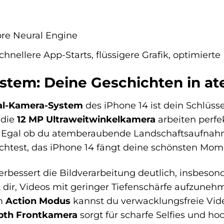
re Neural Engine
hnellere App-Starts, flüssigere Grafik, optimierte 
stem: Deine Geschichten in a
al-Kamera-System
des iPhone 14 ist dein Schlüs
 die
12 MP Ultraweitwinkelkamera
arbeiten perfe
. Egal ob du atemberaubende Landschaftsaufnahme
est, das iPhone 14 fängt deine schönsten Moment
erbessert die Bildverarbeitung deutlich, insbesond
 dir, Videos mit geringer Tiefenschärfe aufzuneh
em
Action Modus
kannst du verwacklungsfreie Vi
pth Frontkamera
sorgt für scharfe Selfies und h