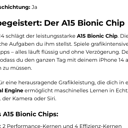
schichtung:
Ja
begeistert: Der A15 Bionic Chip
4 schlägt der leistungsstarke
A15 Bionic Chip
. Di
he Aufgaben du ihm stellst. Spiele grafikintensi
ps – alles läuft flüssig und ohne Verzögerung. Der
 sodass du den ganzen Tag mit deinem iPhone 14 
 zu müssen.
ür eine herausragende Grafikleistung, die dich 
al Engine
ermöglicht maschinelles Lernen in Echtz
der Kamera oder Siri.
 A15 Bionic Chips:
 2 Performance-Kernen und 4 Effizienz-Kernen