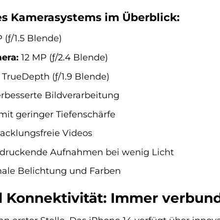
es Kamerasystems im Überblick:
 (ƒ/1.5 Blende)
era:
12 MP (ƒ/2.4 Blende)
TrueDepth (ƒ/1.9 Blende)
rbesserte Bildverarbeitung
mit geringer Tiefenschärfe
cklungsfreie Videos
druckende Aufnahmen bei wenig Licht
ale Belichtung und Farben
d Konnektivität: Immer verbun