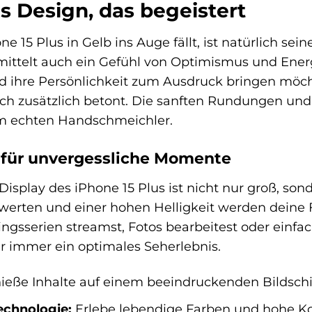
s Design, das begeistert
e 15 Plus in Gelb ins Auge fällt, ist natürlich sei
ittelt auch ein Gefühl von Optimismus und Energie.
 ihre Persönlichkeit zum Ausdruck bringen möch
och zusätzlich betont. Die sanften Rundungen un
em echten Handschmeichler.
y für unvergessliche Momente
isplay des iPhone 15 Plus ist nicht nur groß, sond
werten und einer hohen Helligkeit werden deine 
ingsserien streamst, Fotos bearbeitest oder einfac
ir immer ein optimales Seherlebnis.
eße Inhalte auf einem beeindruckenden Bildschirm
echnologie:
Erlebe lebendige Farben und hohe Kon