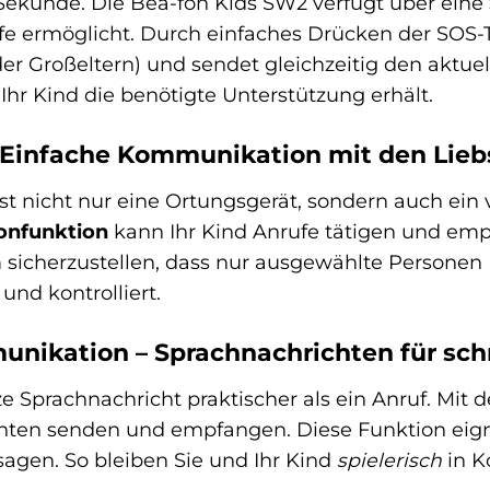
e Sekunde. Die Bea-fon Kids SW2 verfügt über eine
ilfe ermöglicht. Durch einfaches Drücken der SOS-
oder Großeltern) und sendet gleichzeitig den aktue
 Ihr Kind die benötigte Unterstützung erhält.
– Einfache Kommunikation mit den Lieb
st nicht nur eine Ortungsgerät, sondern auch ein
fonfunktion
kann Ihr Kind Anrufe tätigen und emp
 sicherzustellen, dass nur ausgewählte Personen I
nd kontrolliert.
ikation – Sprachnachrichten für sch
e Sprachnachricht praktischer als ein Anruf. Mit 
chten senden und empfangen. Diese Funktion eigne
sagen. So bleiben Sie und Ihr Kind
spielerisch
in K