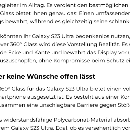
leiter im Alltag. Es verdient den bestmöglichen 
Glass bietet Ihnen genau das: Einen umfassenden
gs bewahrt, während es gleichzeitig seine schlank
ie könnten Ihr Galaxy S23 Ultra bedenkenlos nutzen
er 360° Glass wird diese Vorstellung Realität. Es
ede Ecke und Kante und bewahrt das Display vor
ll auszuschöpfen, ohne Kompromisse beim Schutz 
r keine Wünsche offen lässt
0° Glass für das Galaxy S23 Ultra bietet einen vo
martphone ausgesetzt ist. Es besteht aus einer 
zusammen eine unschlagbare Barriere gegen Stöße
 widerstandsfähige Polycarbonat-Material absorbi
m Galaxy S23 Ultra. Egal, ob es versehentlich vom 