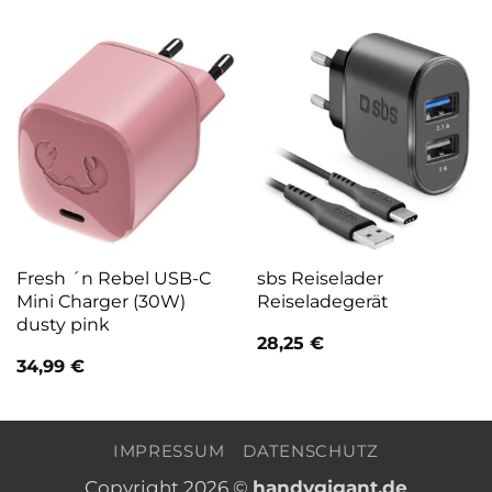
Fresh ´n Rebel USB-C
sbs Reiselader
Mini Charger (30W)
Reiseladegerät
dusty pink
28,25
€
34,99
€
IMPRESSUM
DATENSCHUTZ
Copyright 2026 ©
handygigant.de