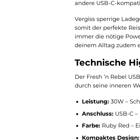
andere USB-C-kompatib
Vergiss sperrige Ladeg
somit der perfekte Rei
immer die nötige Powe
deinem Alltag zudem ei
Technische Hi
Der Fresh ’n Rebel US
durch seine inneren We
Leistung:
30W – Schn
Anschluss:
USB-C – 
Farbe:
Ruby Red – E
Kompaktes Design: