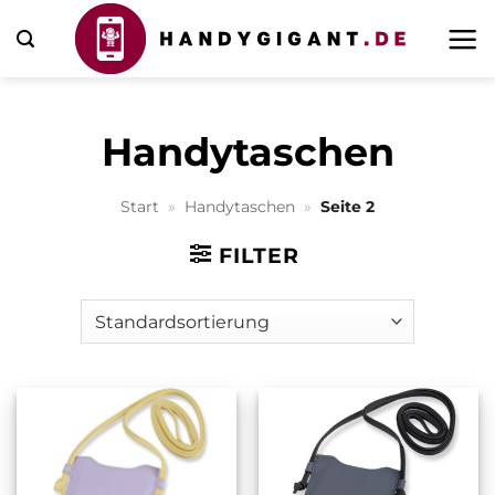
Zum
Inhalt
springen
Handytaschen
Start
»
Handytaschen
»
Seite 2
FILTER