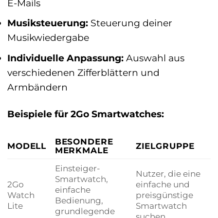
E-Mails
Musiksteuerung:
Steuerung deiner
Musikwiedergabe
Individuelle Anpassung:
Auswahl aus
verschiedenen Zifferblättern und
Armbändern
Beispiele für 2Go Smartwatches:
BESONDERE
MODELL
ZIELGRUPPE
MERKMALE
Einsteiger-
Nutzer, die eine
Smartwatch,
2Go
einfache und
einfache
Watch
preisgünstige
Bedienung,
Lite
Smartwatch
grundlegende
suchen