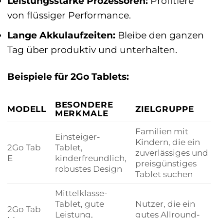
Leistungsstarke Prozessoren:
Profitiere
von flüssiger Performance.
Lange Akkulaufzeiten:
Bleibe den ganzen
Tag über produktiv und unterhalten.
Beispiele für 2Go Tablets:
BESONDERE
MODELL
ZIELGRUPPE
MERKMALE
Familien mit
Einsteiger-
Kindern, die ein
2Go Tab
Tablet,
zuverlässiges und
E
kinderfreundlich,
preisgünstiges
robustes Design
Tablet suchen
Mittelklasse-
Tablet, gute
Nutzer, die ein
2Go Tab
Leistung,
gutes Allround-