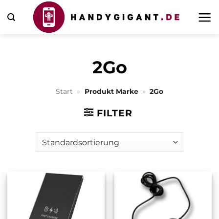
Zum
Inhalt
springen
2Go
Start
»
Produkt Marke
»
2Go
FILTER