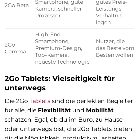
Smartphone, gute
gutes Preis-
2Go Beta
Kamera, schneller
Leistungs-
Prozessor
Verhältnis
legen
High-End-
Smartphone,
Nutzer, die
2Go
Premium-Design,
das Beste vom
Gamma
Top-Kamera,
Besten wollen
neueste Technologie
2Go Tablets: Vielseitigkeit für
unterwegs
Die 2Go
Tablets
sind die perfekten Begleiter
für alle, die
Flexibilität
und
Mobilität
schätzen. Egal, ob du im Büro, zu Hause
oder unterwegs bist, die 2Go Tablets bieten
dir die Möglichkeit, produktiv zu arbeiten,