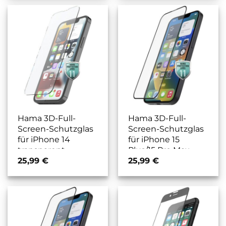
Hama 3D-Full-
Hama 3D-Full-
Screen-Schutzglas
Screen-Schutzglas
für iPhone 14
für iPhone 15
transparent
Plus/15 Pro Max
schwarz
25,99
€
25,99
€