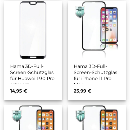
Hama 3D-Full-
Hama 3D-Full-
Screen-Schutzglas
Screen-Schutzglas
für Huawei P30 Pro
für iPhone 11 Pro
schwarz
Max
transparent/schwarz
14,95
€
25,99
€