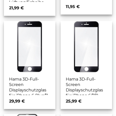
Lüftung/Scheibe
11,95
€
21,99
€
Hama 3D-Full-
Hama 3D-Full-
Screen
Screen
Displayschutzglas
Displayschutzglas
für iPhone 6 Plus/7
für iPhone 6/7/8
Plus/8 Plus
transparent
29,99
€
25,99
€
transparent