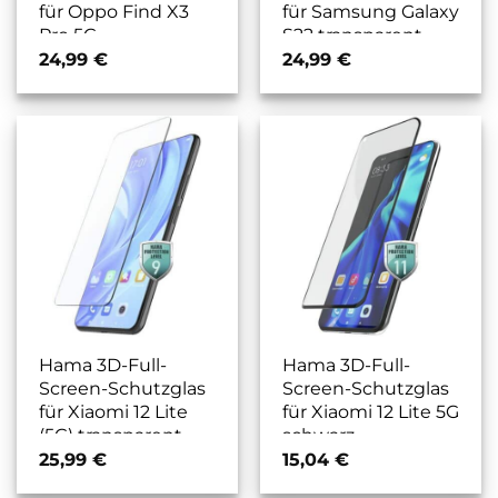
für Oppo Find X3
für Samsung Galaxy
Pro 5G
S22 transparent
transparent/schwarz
24,99
€
24,99
€
Hama 3D-Full-
Hama 3D-Full-
Screen-Schutzglas
Screen-Schutzglas
für Xiaomi 12 Lite
für Xiaomi 12 Lite 5G
(5G) transparent
schwarz
25,99
€
15,04
€