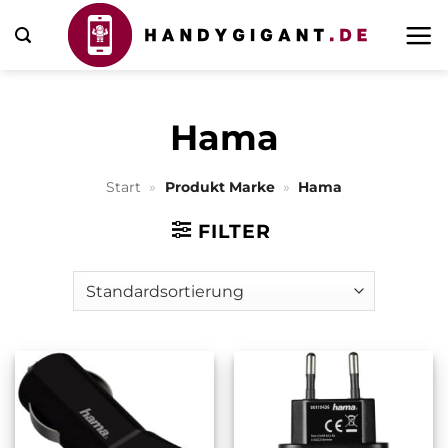
Zum
Inhalt
springen
Hama
Start
»
Produkt Marke
»
Hama
FILTER