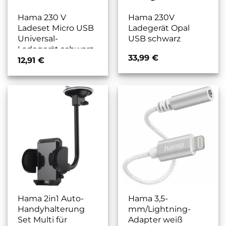
Hama 230 V
Hama 230V
Ladeset Micro USB
Ladegerät Opal
Universal-
USB schwarz
Ladegerät schwarz
33,99
€
12,91
€
Hama 2in1 Auto-
Hama 3,5-
Handyhalterung
mm/Lightning-
Set Multi für
Adapter weiß