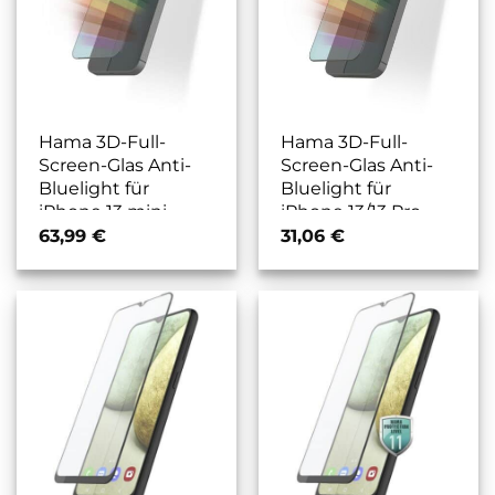
Hama 3D-Full-
Hama 3D-Full-
Screen-Glas Anti-
Screen-Glas Anti-
Bluelight für
Bluelight für
iPhone 13 mini
iPhone 13/13 Pro
transparent
transparent
63,99
€
31,06
€