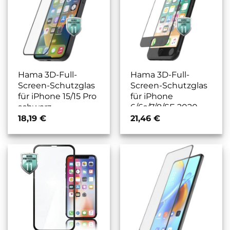
Hama 3D-Full-
Hama 3D-Full-
Screen-Schutzglas
Screen-Schutzglas
für iPhone 15/15 Pro
für iPhone
schwarz
6/6s/7/8/SE 2020
schwarz
18,19
€
21,46
€