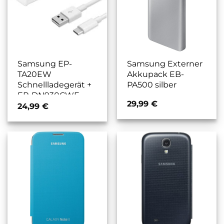
Samsung EP-
Samsung Externer
TA20EW
Akkupack EB-
Schnellladegerät +
PA500 silber
EP-DN930CWE
29,99
€
USB Micro C 3.1
24,99
€
weiß