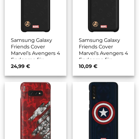
Samsung Galaxy
Samsung Galaxy
Friends Cover
Friends Cover
Marvel’s Avengers 4
Marvel’s Avengers 4
Endgame für
Endgame für
Galaxy S10 schwarz
Galaxy S10e
24,99
€
10,09
€
schwarz