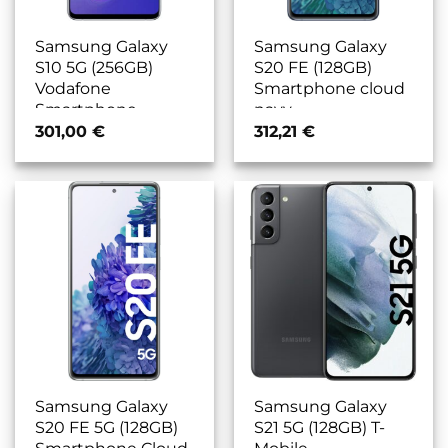
Samsung Galaxy
Samsung Galaxy
S10 5G (256GB)
S20 FE (128GB)
Vodafone
Smartphone cloud
Smartphone
navy
majestic black
301,00
€
312,21
€
Samsung Galaxy
Samsung Galaxy
S20 FE 5G (128GB)
S21 5G (128GB) T-
Smartphone Cloud
Mobile