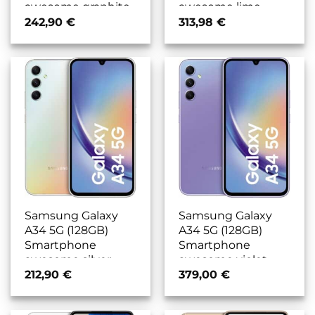
awesome graphite
awesome lime
242,90
€
313,98
€
Samsung Galaxy
Samsung Galaxy
A34 5G (128GB)
A34 5G (128GB)
Smartphone
Smartphone
awesome silver
awesome violet
212,90
€
379,00
€