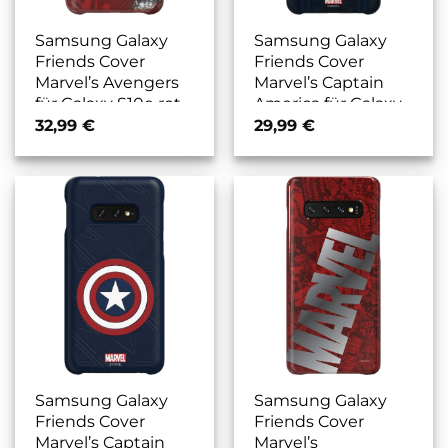
Samsung Galaxy
Samsung Galaxy
Friends Cover
Friends Cover
Marvel’s Avengers
Marvel’s Captain
für Galaxy S10e rot
America für Galaxy
A50 blau
32,99
€
29,99
€
Samsung Galaxy
Samsung Galaxy
Friends Cover
Friends Cover
Marvel’s Captain
Marvel’s