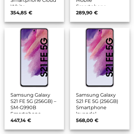
White
Smartphone
phantom gray
354,85
€
289,90
€
Samsung Galaxy
Samsung Galaxy
S21 FE 5G (256GB) –
S21 FE 5G (256GB)
SM-G990B
Smartphone
Smartphone
lavendel
lavendel
447,14
€
568,00
€