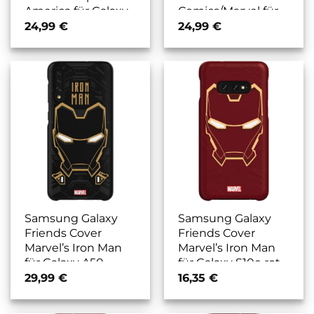
America für Galaxy
Comics/Marvel für
S10e blau
Galaxy S10 rot
24,99
€
24,99
€
Samsung Galaxy
Samsung Galaxy
Friends Cover
Friends Cover
Marvel’s Iron Man
Marvel’s Iron Man
für Galaxy A50
für Galaxy S10e rot
schwarz
29,99
€
16,35
€