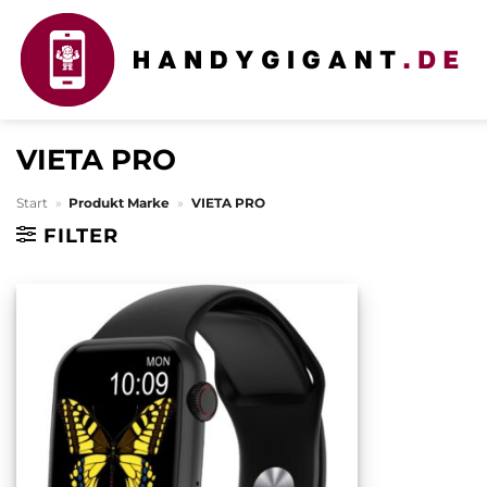
Zum
Inhalt
springen
VIETA PRO
Start
»
Produkt Marke
»
VIETA PRO
FILTER