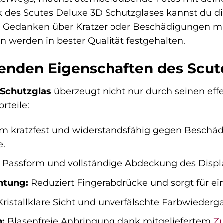
 des Scutes Deluxe 3D Schutzglases kannst du d
ir Gedanken über Kratzer oder Beschädigungen ma
 werden in bester Qualität festgehalten.
enden Eigenschaften des Scut
 Schutzglas
überzeugt nicht nur durch seinen eff
rteile:
m kratzfest und widerstandsfähig gegen Beschäd
e.
 Passform und vollständige Abdeckung des Displa
htung:
Reduziert Fingerabdrücke und sorgt für ei
ristallklare Sicht und unverfälschte Farbwiederg
n:
Blasenfreie Anbringung dank mitgeliefertem
Z