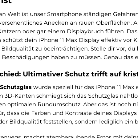
ist
gen Welt ist unser Smartphone ständigen Gefahren
 versehentliches Anecken an rauen Oberflächen. 
Kratzern oder gar einem Displaybruch führen. Da
s schützt dein iPhone 11 Max Display effektiv vor
Bildqualität zu beeinträchtigen. Stelle dir vor, d
r Beschädigungen haben zu müssen. Genau das er
hied: Ultimativer Schutz trifft auf krist
 Schutzglas
wurde speziell für das iPhone 11 Max 
 3D-Kanten schmiegt sich das Schutzglas nahtlo
nen optimalen Rundumschutz. Aber das ist noch ni
ür, dass die Farben und Kontraste deines Displays
er Bildqualität feststellen, sondern lediglich ei
terwegs, machst atemberaubende Fotos mit deinem 