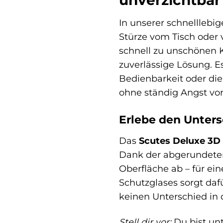
unverzichtbar 
In unserer schnelllebi
Stürze vom Tisch oder
schnell zu unschönen 
zuverlässige Lösung. E
Bedienbarkeit oder die 
ohne ständig Angst vo
Erlebe den Untersc
Das
Scutes Deluxe 3D
Dank der abgerundeten
Oberfläche ab – für ei
Schutzglases sorgt daf
keinen Unterschied in d
Stell dir vor:
Du bist un