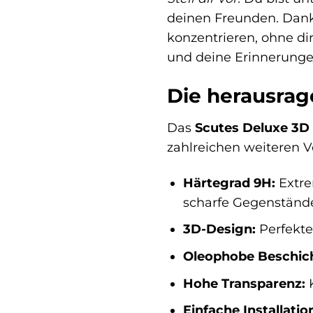
deinen Freunden. Dank
konzentrieren, ohne d
und deine Erinnerungen
Die herausrag
Das
Scutes Deluxe 3D
zahlreichen weiteren Vo
Härtegrad 9H:
Extre
scharfe Gegenständ
3D-Design:
Perfekte
Oleophobe Beschic
Hohe Transparenz:
K
Einfache Installatio