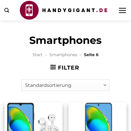
Zum
Inhalt
springen
Smartphones
Start
»
Smartphones
»
Seite 6
FILTER