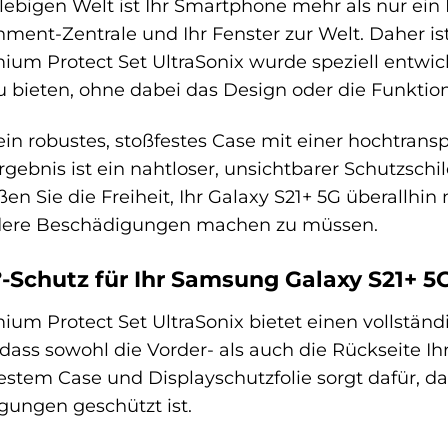
llebigen Welt ist Ihr Smartphone mehr als nur ein 
inment-Zentrale und Ihr Fenster zur Welt. Daher is
ium Protect Set UltraSonix wurde speziell entwi
bieten, ohne dabei das Design oder die Funktiona
ein robustes, stoßfestes Case mit einer hochtrans
rgebnis ist ein nahtloser, unsichtbarer Schutzsch
ßen Sie die Freiheit, Ihr Galaxy S21+ 5G überall
ndere Beschädigungen machen zu müssen.
Schutz für Ihr Samsung Galaxy S21+ 5
ium Protect Set UltraSonix bietet einen vollstä
dass sowohl die Vorder- als auch die Rückseite Ih
stem Case und Displayschutzfolie sorgt dafür, da
ungen geschützt ist.