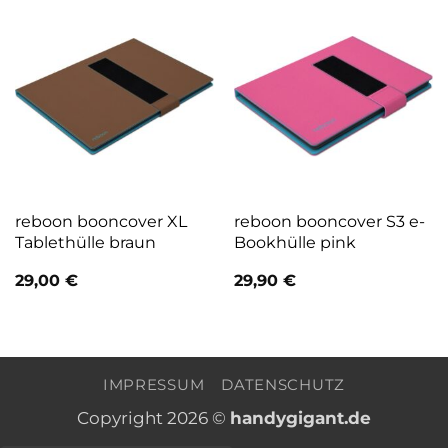
reboon booncover XL
reboon booncover S3 e-
Tablethülle braun
Bookhülle pink
29,00
€
29,90
€
IMPRESSUM
DATENSCHUTZ
Copyright 2026 ©
handygigant.de