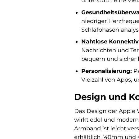
unterstützt eine Viel
Gesundheitsüberw
niedriger Herzfrequ
Schlafphasen analys
Nahtlose Konnektivi
Nachrichten und Ter
bequem und sicher k
Personalisierung:
Pa
Vielzahl von Apps, u
Design und Ko
Das Design der Apple W
wirkt edel und modern
Armband ist leicht ver
erhältlich (40mm und 