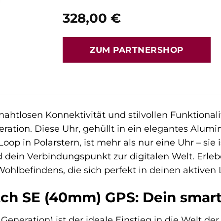
328,00
€
ZUM PARTNERSHOP
nahtlosen Konnektivität und stilvollen Funktionali
eration. Diese Uhr, gehüllt in ein elegantes Alu
p in Polarstern, ist mehr als nur eine Uhr – sie 
 dein Verbindungspunkt zur digitalen Welt. Erle
hlbefindens, die sich perfekt in deinen aktiven Le
ch SE (40mm) GPS: Dein smarte
Generation) ist der ideale Einstieg in die Welt der