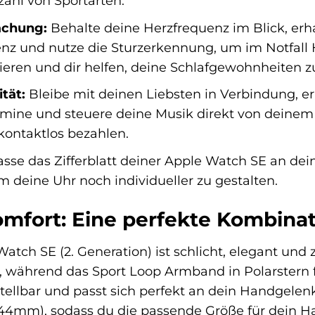
zahl von Sportarten.
achung:
Behalte deine Herzfrequenz im Blick, erh
enz und nutze die Sturzerkennung, um im Notfall 
ieren und dir helfen, deine Schlafgewohnheiten z
tät:
Bleibe mit deinen Liebsten in Verbindung, e
mine und steuere deine Musik direkt von deinem
ontaktlos bezahlen.
sse das Zifferblatt deiner Apple Watch SE an dei
m deine Uhr noch individueller zu gestalten.
mfort: Eine perfekte Kombina
atch SE (2. Generation) ist schlicht, elegant und
, während das Sport Loop Armband in Polarstern 
stellbar und passt sich perfekt an dein Handgelen
44mm), sodass du die passende Größe für dein H