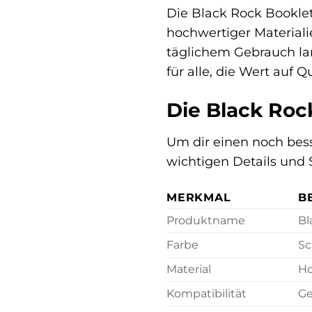
Die Black Rock Booklet
hochwertiger Materiali
täglichem Gebrauch la
für alle, die Wert auf 
Die Black Rock
Um dir einen noch bess
wichtigen Details und 
MERKMAL
B
Produktname
Bl
Farbe
Sc
Material
Ho
Kompatibilität
Ge