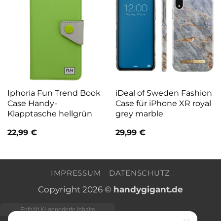
Iphoria Fun Trend Book
iDeal of Sweden Fashion
Case Handy-
Case für iPhone XR royal
Klapptasche hellgrün
grey marble
22,99
€
29,99
€
IMPRESSUM
DATENSCHUTZ
Copyright 2026 ©
handygigant.de