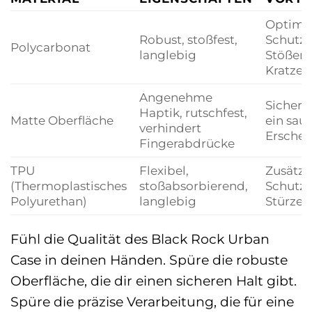
Optima
Robust, stoßfest,
Schutz 
Polycarbonat
langlebig
Stößen
Kratzer
Angenehme
Sichere
Haptik, rutschfest,
Matte Oberfläche
ein sau
verhindert
Erschei
Fingerabdrücke
TPU
Flexibel,
Zusätzl
(Thermoplastisches
stoßabsorbierend,
Schutz 
Polyurethan)
langlebig
Stürzen
Fühl die Qualität des Black Rock Urban
Case in deinen Händen. Spüre die robuste
Oberfläche, die dir einen sicheren Halt gibt.
Spüre die präzise Verarbeitung, die für eine