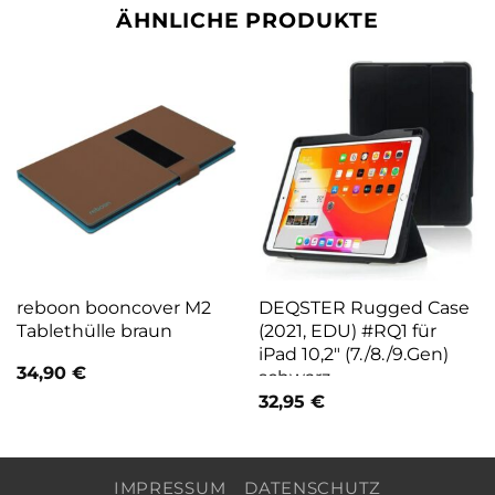
ÄHNLICHE PRODUKTE
reboon booncover M2
DEQSTER Rugged Case
Tablethülle braun
(2021, EDU) #RQ1 für
iPad 10,2″ (7./8./9.Gen)
34,90
€
schwarz
32,95
€
IMPRESSUM
DATENSCHUTZ