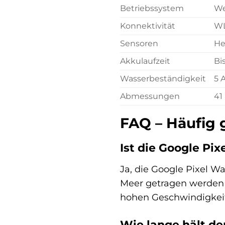
Betriebssystem
We
Konnektivität
WL
Sensoren
He
Akkulaufzeit
Bi
Wasserbeständigkeit
5 
Abmessungen
41
FAQ – Häufig 
Ist die Google Pi
Ja, die Google Pixel W
Meer getragen werden 
hohen Geschwindigkeit
Wie lange hält de