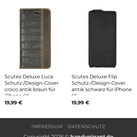
Scutes Deluxe Luca
Scutes Deluxe Flip
Schutz-/Design-Cover
Schutz-/Design-Cover
croco antik braun für
antik schwarz für iPhone
iPhone 6S
6S
19,99
€
19,99
€
IMPRESSUM
DATENSCHUTZ
Copyright 2026 ©
handygigant.de