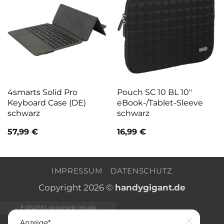
4smarts Solid Pro
Pouch SC 10 BL 10″
Keyboard Case (DE)
eBook-/Tablet-Sleeve
schwarz
schwarz
57,99
€
16,99
€
IMPRESSUM
DATENSCHUTZ
Copyright 2026 ©
handygigant.de
Anzeige*