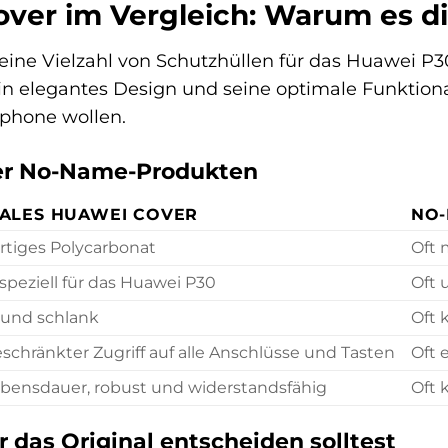
ver im Vergleich: Warum es di
eine Vielzahl von Schutzhüllen für das Huawei P3
in elegantes Design und seine optimale Funktionalit
tphone wollen.
er No-Name-Produkten
NALES HUAWEI COVER
NO
tiges Polycarbonat
Oft 
 speziell für das Huawei P30
Oft 
 und schlank
Oft 
chränkter Zugriff auf alle Anschlüsse und Tasten
Oft 
bensdauer, robust und widerstandsfähig
Oft 
 das Original entscheiden solltest