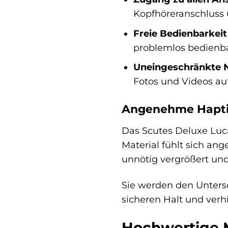
Kopfhöreranschluss
Freie Bedienbarkeit 
problemlos bedienba
Uneingeschränkte 
Fotos und Videos a
Angenehme Haptik
Das Scutes Deluxe Luca
Material fühlt sich an
unnötig vergrößert und
Sie werden den Untersc
sicheren Halt und verh
Hochwertige M