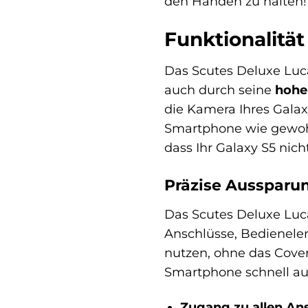
den Händen zu halten!
Funktionalitä
Das Scutes Deluxe Luca
auch durch seine
hohe
die Kamera Ihres Galax
Smartphone wie gewohn
dass Ihr Galaxy S5 nic
Präzise Aussparu
Das Scutes Deluxe Luca
Anschlüsse, Bedienele
nutzen, ohne das Cover
Smartphone schnell a
Zugang zu allen An