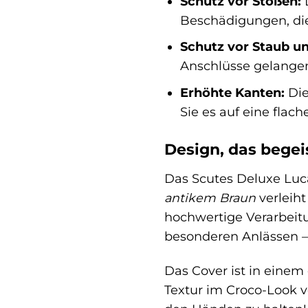
Schutz vor Stößen:
D
Beschädigungen, die
Schutz vor Staub u
Anschlüsse gelangen
Erhöhte Kanten:
Die
Sie es auf eine flac
Design, das begei
Das Scutes Deluxe Luca
antikem Braun
verleiht
hochwertige Verarbeitu
besonderen Anlässen – 
Das Cover ist in einem
Textur im Croco-Look v