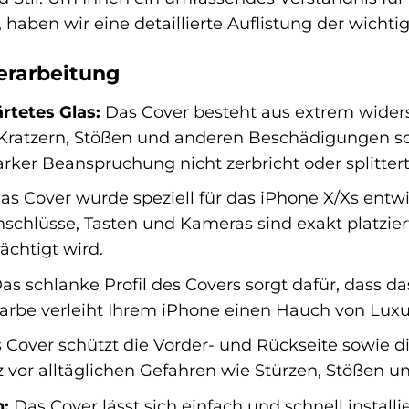
, haben wir eine detaillierte Auflistung der wich
erarbeitung
rtetes Glas:
Das Cover besteht aus extrem widers
 Kratzern, Stößen und anderen Beschädigungen sch
arker Beanspruchung nicht zerbricht oder splittert
s Cover wurde speziell für das iPhone X/Xs entwic
chlüsse, Tasten und Kameras sind exakt platziert
ächtigt wird.
as schlanke Profil des Covers sorgt dafür, dass d
 Farbe verleiht Ihrem iPhone einen Hauch von Luxu
Cover schützt die Vorder- und Rückseite sowie die
vor alltäglichen Gefahren wie Stürzen, Stößen un
n:
Das Cover lässt sich einfach und schnell install