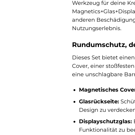
Werkzeug für deine Kr
Magnetics+Glas+Display
anderen Beschädigunge
Nutzungserlebnis.
Rundumschutz, de
Dieses Set bietet eine
Cover, einer stoßfest
eine unschlagbare Barr
Magnetisches Cover
Glasrückseite:
Schüt
Design zu verdecken
Displayschutzglas:
B
Funktionalität zu be