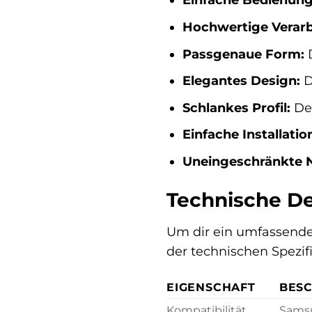
Hochwertige Verarb
Passgenaue Form:
D
Elegantes Design:
D
Schlankes Profil:
Dei
Einfache Installatio
Uneingeschränkte 
Technische De
Um dir ein umfassendes
der technischen Spezif
EIGENSCHAFT
BES
Kompatibilität
Samsu