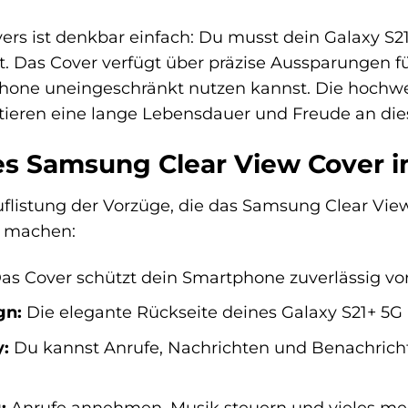
vers ist denkbar einfach: Du musst dein Galaxy S2
zt. Das Cover verfügt über präzise Aussparungen f
hone uneingeschränkt nutzen kannst. Die hochwer
tieren eine lange Lebensdauer und Freude an d
des Samsung Clear View Cover i
 Auflistung der Vorzüge, die das Samsung Clear Vi
G machen:
as Cover schützt dein Smartphone zuverlässig vor
gn:
Die elegante Rückseite deines Galaxy S21+ 5G b
y:
Du kannst Anrufe, Nachrichten und Benachrich
:
Anrufe annehmen, Musik steuern und vieles me