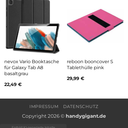
nevox Vario Booktasche
reboon booncover S
für Galaxy Tab A8
Tablethülle pink
basaltgrau
29,99
€
22,49
€
IMPRESSUM
DATENSCHUTZ
Copyright 2026 ©
handygigant.de