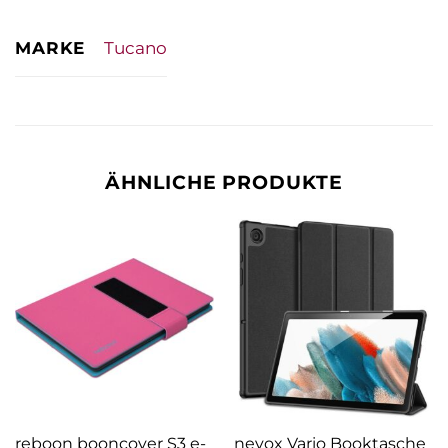
MARKE
Tucano
ÄHNLICHE PRODUKTE
reboon booncover S3 e-
nevox Vario Booktasche