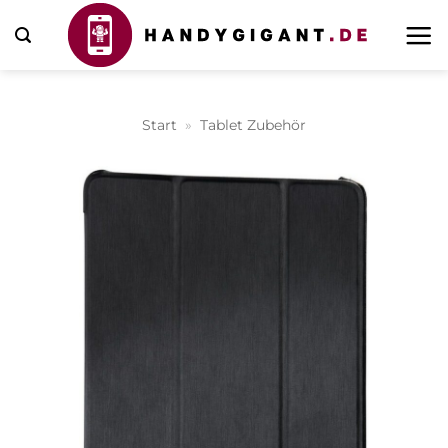
Zum
Inhalt
springen
Start
»
Tablet Zubehör