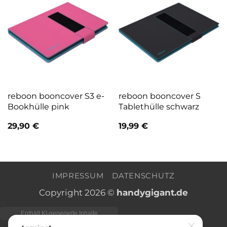
reboon booncover S3 e-
reboon booncover S
Bookhülle pink
Tablethülle schwarz
29,90
€
19,99
€
IMPRESSUM
DATENSCHUTZ
Copyright 2026 ©
handygigant.de