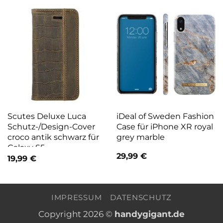
Scutes Deluxe Luca
iDeal of Sweden Fashion
Schutz-/Design-Cover
Case für iPhone XR royal
croco antik schwarz für
grey marble
Galaxy S5
29,99
€
19,99
€
IMPRESSUM
DATENSCHUTZ
Copyright 2026 ©
handygigant.de